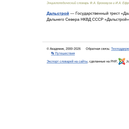
Энциклопедический словарь Ф.А. Брокгауза и И.А. Еф
Дальстрой
— Государственный трест «Дал
Дальнего Севера НКВД СССР «Дальстро
© Академик, 2000-2026
Обратная связь:
Техподдерж
👣 Путешествия
Экспорт словарей на сайты
, сделанные на PHP,
Jo