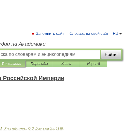
Запомнить сайт
Словарь на свой сайт
RU
едии на Академике
Найти!
Толкования
Переводы
Книги
Игры ⚽
а Российской Империи
М
.
:
Русский
путь
.
.
О
.
В
.
Борхвальдт
.
1998
.