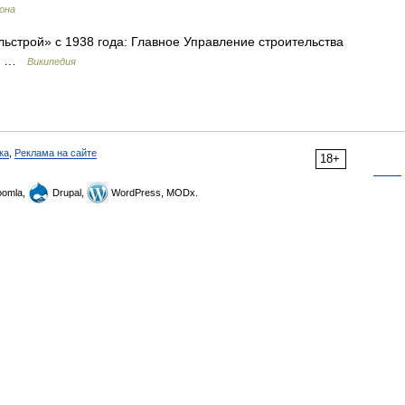
рона
ьстрой» с 1938 года: Главное Управление строительства
й» …
Википедия
ка
,
Реклама на сайте
18+
omla,
Drupal,
WordPress, MODx.