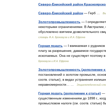
Северо-Енисейский район Красноярско
Северо-Енисейский район
— Герб …
Ви
Золотопромышленность
— I определяет
некоторыми ограничениями. В Австралии, н
обусловлено взятием дозволительного св
словарь Ф.А. Брокгауза и И.А. Ефрона
Горная подать
— I взимаемая с рудников
плату за разрешение, даваемое государс
ископаемых. Она не существует поэтому в
Брокгауза и И.А. Ефрона
Золотопромышленность (дополнение к 
постановлений о золотом промысле, основ
соотв. статью), в видах устранения излиш
неравномерности… …
Энциклопедический слов
Горная подать (дополнение к статье)
— З
существенным изменениям до 1898 г., ког
промысловом налоге (см. соотв. статью)